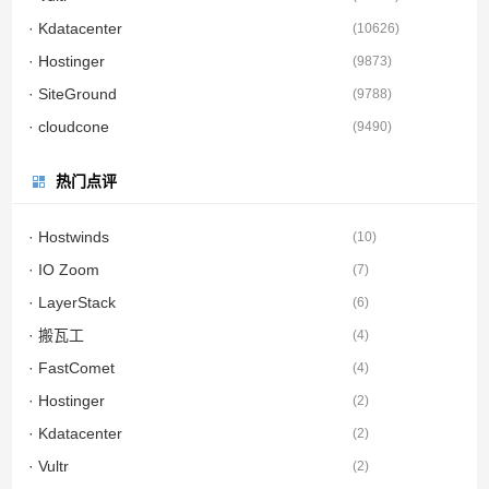
· Kdatacenter
(
10626
)
· Hostinger
(
9873
)
· SiteGround
(
9788
)
· cloudcone
(
9490
)
热门点评
· Hostwinds
(
10
)
· IO Zoom
(
7
)
· LayerStack
(
6
)
· 搬瓦工
(
4
)
· FastComet
(
4
)
· Hostinger
(
2
)
· Kdatacenter
(
2
)
· Vultr
(
2
)