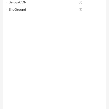
· BelugaCDN
(
2
)
· SiteGround
(
2
)