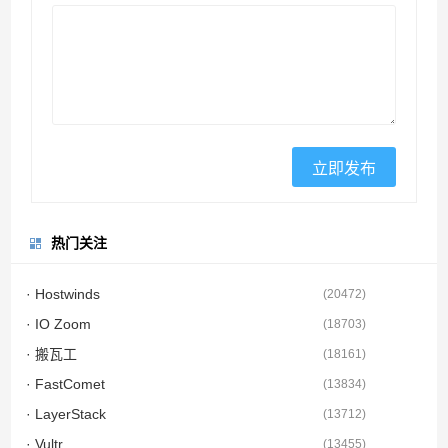
热门关注
· Hostwinds
(
20472
)
· IO Zoom
(
18703
)
· 搬瓦工
(
18161
)
· FastComet
(
13834
)
· LayerStack
(
13712
)
· Vultr
(
13455
)