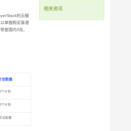
Vultr新用户注册充值送25美元活动
相关资讯
cloudcone限时5折优惠信息
rStack的云服
可以单独购买香港
宽带是国内3兆、
计划数量
6个计划
3个计划
灵活配置