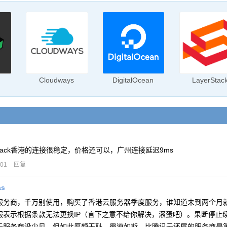
Cloudways
DigitalOcean
LayerStac
rStack香港的连接很稳定，价格还可以，广州连接延迟9ms
-01
回复
as
服务商，千万别使用，购买了香港云服务器季度服务，谁知道未到两个月就被大
服表示根据条款无法更换IP（言下之意不给你解决，滚蛋吧）。果断停止
云服务商没少见，但如此厚颜无耻，霸道如斯，比腾讯云还屌的服务商是