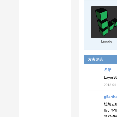
Linode
发表评论
名酷
Laye
2018-04
g5arth
垃圾云
服，客
跑路的