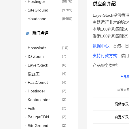
· Hostinger
(
9876
)
供应商介绍
· SiteGround
(
9789
)
LayerStack提
· cloudcone
(
9490
)
务器运行非常的稳定
本地100兆和国际5
热门点评
香港100兆和国际2
数据中心
：香港、日
· Hostwinds
(
10
)
支持付款方式
：信用
· IO Zoom
(
7
)
· LayerStack
(
6
)
产品服务类型：
· 搬瓦工
(
4
)
产品
· FastComet
(
4
)
标准云
· Hostinger
(
2
)
· Kdatacenter
(
2
)
高储存云
· Vultr
(
2
)
· BelugaCDN
(
2
)
自定义云
· SiteGround
(
2
)