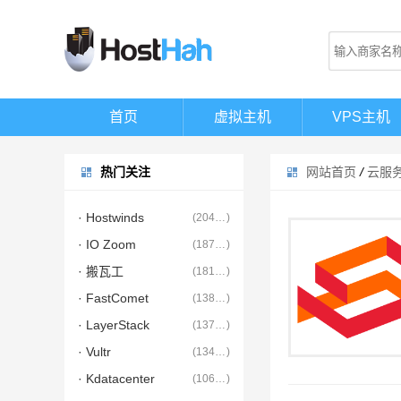
首页
虚拟主机
VPS主机
热门关注
网站首页
/
云服
· Hostwinds
(
20475
)
· IO Zoom
(
18707
)
· 搬瓦工
(
18164
)
· FastComet
(
13835
)
· LayerStack
(
13714
)
· Vultr
(
13458
)
· Kdatacenter
(
10627
)