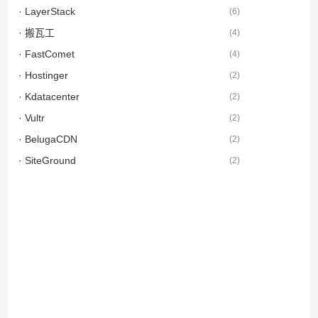
· LayerStack
(
6
)
· 搬瓦工
(
4
)
· FastComet
(
4
)
· Hostinger
(
2
)
· Kdatacenter
(
2
)
· Vultr
(
2
)
· BelugaCDN
(
2
)
· SiteGround
(
2
)