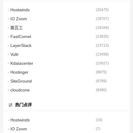
· Hostwinds
(
20475
)
· IO Zoom
(
18707
)
· 搬瓦工
(
18164
)
· FastComet
(
13835
)
· LayerStack
(
13713
)
· Vultr
(
13458
)
· Kdatacenter
(
10627
)
· Hostinger
(
9875
)
· SiteGround
(
9789
)
· cloudcone
(
9490
)
热门点评
· Hostwinds
(
10
)
· IO Zoom
(
7
)