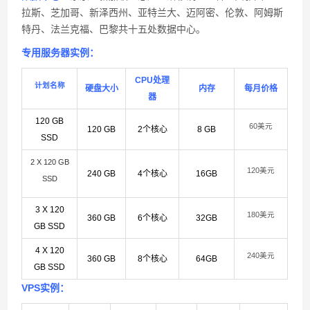
拉斯、芝加哥、新泽西州、亚特兰大、迈阿密、伦敦、阿姆斯
特丹、法兰克福、巴黎共十五处数据中心。
专用服务器实例：
CPU处理
计划名称
硬盘大小
内存
每月价格
器
120 GB
60美元
120 GB
2个核心
8 GB
SSD
2 X 120 GB
120美元
240 GB
4个核心
16GB
SSD
3 X 120
180美元
360 GB
6个核心
32GB
GB SSD
4 X 120
240美元
360 GB
8个核心
64GB
GB SSD
VPS实例：