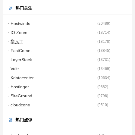
热门关注
· Hostwinds
(
20489
)
· IO Zoom
(
18714
)
· 搬瓦工
(
18178
)
· FastComet
(
13845
)
· LayerStack
(
13731
)
· Vultr
(
13469
)
· Kdatacenter
(
10634
)
· Hostinger
(
9882
)
· SiteGround
(
9796
)
· cloudcone
(
9510
)
热门点评