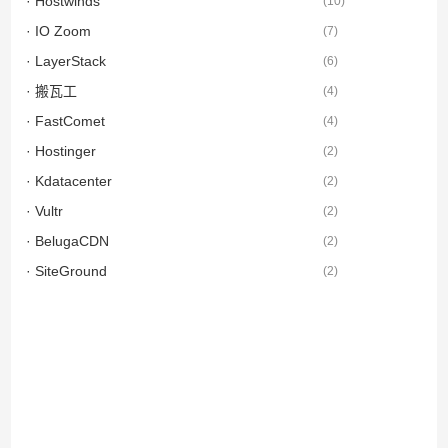
· Hostwinds
(
10
)
· IO Zoom
(
7
)
· LayerStack
(
6
)
· 搬瓦工
(
4
)
· FastComet
(
4
)
· Hostinger
(
2
)
· Kdatacenter
(
2
)
· Vultr
(
2
)
· BelugaCDN
(
2
)
· SiteGround
(
2
)