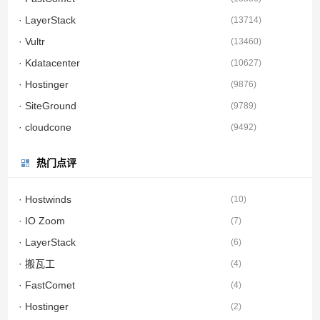
· LayerStack
(
13714
)
· Vultr
(
13460
)
· Kdatacenter
(
10627
)
· Hostinger
(
9876
)
· SiteGround
(
9789
)
· cloudcone
(
9492
)
热门点评
· Hostwinds
(
10
)
· IO Zoom
(
7
)
· LayerStack
(
6
)
· 搬瓦工
(
4
)
· FastComet
(
4
)
· Hostinger
(
2
)