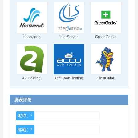
Hostwinds
InterServer
GreenGeeks
A2 Hosting
AccuWebHosting
HostGator
发表评论
昵称：*
邮箱：*