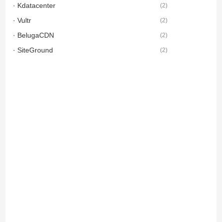
· Kdatacenter
(
2
)
· Vultr
(
2
)
· BelugaCDN
(
2
)
· SiteGround
(
2
)